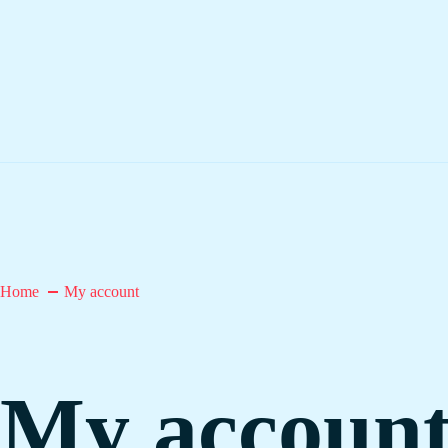
Home
My account
My accoun