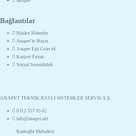
İletişim
Bağlantılar
Bizden Haberler
Anapet’te Hayat
Anapet Eşit Gelecek
Kariyer Fırsatı
Sosyal Sorumluluk
ANAPET TEKNİK RAYLI SİSTEMLER SERVİS A.Ş.
0312 557 95 62
info@anapet.net
Kadıoğlu Mahallesi