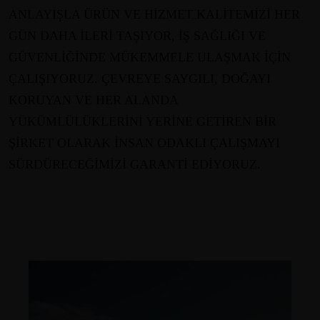
ANLAYIŞLA ÜRÜN VE HIZMET KALITEMIZI HER
GÜN DAHA ILERI TAŞIYOR, IŞ SAĞLIĞI VE
GÜVENLIĞINDE MÜKEMMELE ULAŞMAK IÇIN
ÇALIŞIYORUZ. ÇEVREYE SAYGILI, DOĞAYI
KORUYAN VE HER ALANDA
YÜKÜMLÜLÜKLERINI YERINE GETIREN BIR
ŞIRKET OLARAK INSAN ODAKLI ÇALIŞMAYI
SÜRDÜRECEĞIMIZI GARANTI EDIYORUZ.