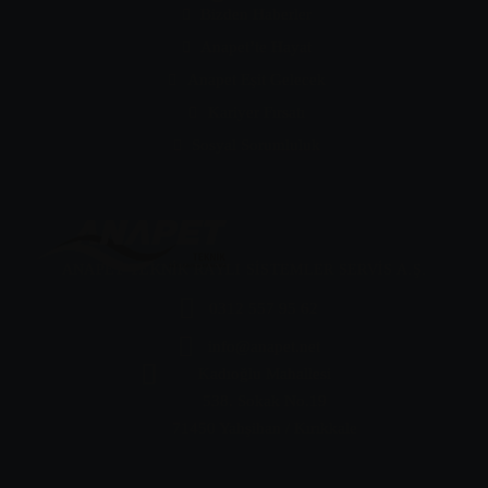
Bizden Haberler
Anapet’te Hayat
Anapet Eşit Gelecek
Kariyer Fırsatı
Sosyal Sorumluluk
ANAPET TEKNİK RAYLI SİSTEMLER SERVİS A.Ş.
0312 557 95 62
info@anapet.net
Kadıoğlu Mahallesi
538. Sokak No.19
71450 Yahşihan / Kırıkkale