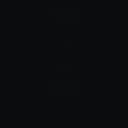
Bizi Tanıyın
Hakkımızda
Hizmetlerimiz
Sürdürülebilirlik
Sertifikalar
Politikalar
İletişim
Bağlantılar
Bizden Haberler
Anapet’te Hayat
Anapet Eşit Gelecek
Kariyer Fırsatı