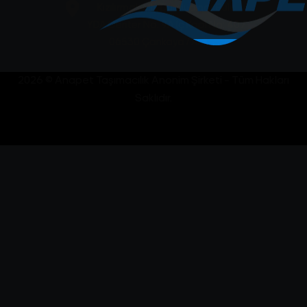
Kızılırmak Mh. Dumlupınar Bulv.
YDA Center No: 9A İç Kapı No: 407
06530 Çankaya / Ankara
2026 © Anapet Taşımacılık Anonim Şirketi – Tüm Hakları
Saklıdır.