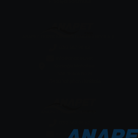
Sosyal Sorumluluk
ANAPET TEKNİK RAYLI SİSTEMLER SERVİS A.Ş.
0312 557 95 62
info@anapet.net
Kadıoğlu Mahallesi
538. Sokak No.19
71450 Yahşihan / Kırıkkale
ANAPET TAŞIMACILIK A.Ş.
0312 557 95 62
info@anapet.net